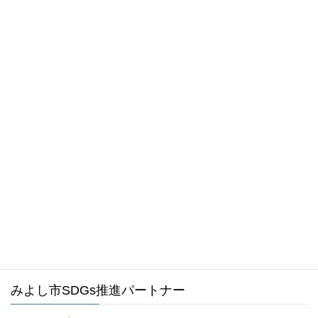
2022年7月
2021年6月
お気軽にお問い合わせください。
0561-34-1988
受付時間 8:30～17:15 [ 土日祝および年末年始は除く ]
メールでのお問い合わせはこちら
みよし市ホームページ
みよし市SDGs推進パートナー