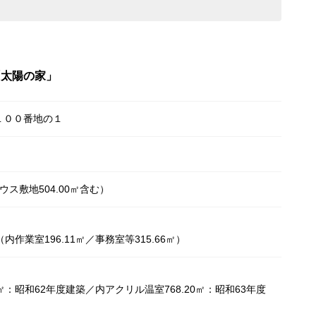
「太陽の家」
１００番地の１
ウス敷地504.00㎡含む）
（内作業室196.11㎡／事務室等315.66㎡）
0㎡：昭和62年度建築／内アクリル温室768.20㎡：昭和63年度