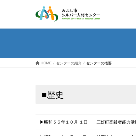
コ
ナ
ン
ビ
テ
ゲ
ン
ー
ツ
シ
へ
ョ
ス
ン
キ
に
ッ
移
HOME
センターの紹介
センターの概要
プ
動
■歴史
▶昭和５５年１０月 １日
三好町高齢者能力活