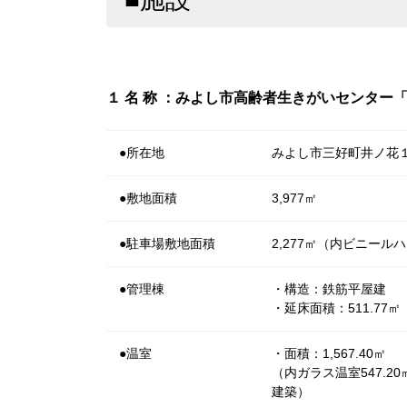
１ 名 称 ：みよし市高齢者生きがいセンター
●所在地
みよし市三好町井ノ花
●敷地面積
3,977㎡
●駐車場敷地面積
2,277㎡（内ビニールハ
●管理棟
・構造：鉄筋平屋建
・延床面積：511.77㎡
●温室
・面積：1,567.40㎡
（内ガラス温室547.2
建築）