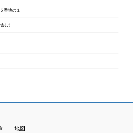
５番地の１
家含む）
タ
地図