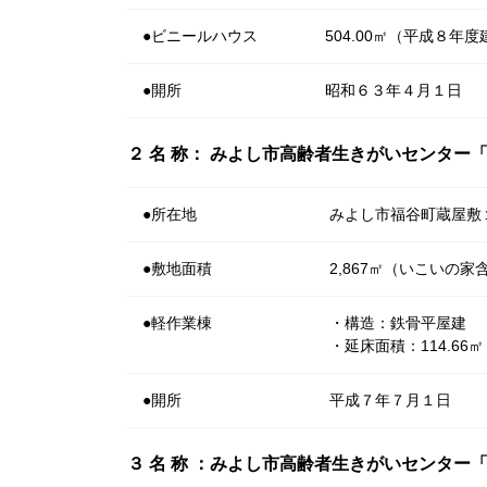
●ビニールハウス
504.00㎡（平成８年
●開所
昭和６３年４月１日
２ 名 称： みよし市高齢者生きがいセンター
●所在地
みよし市福谷町蔵屋敷
●敷地面積
2,867㎡（いこいの家
●軽作業棟
・構造：鉄骨平屋建
・延床面積：114.66㎡
●開所
平成７年７月１日
３ 名 称 ：みよし市高齢者生きがいセンター