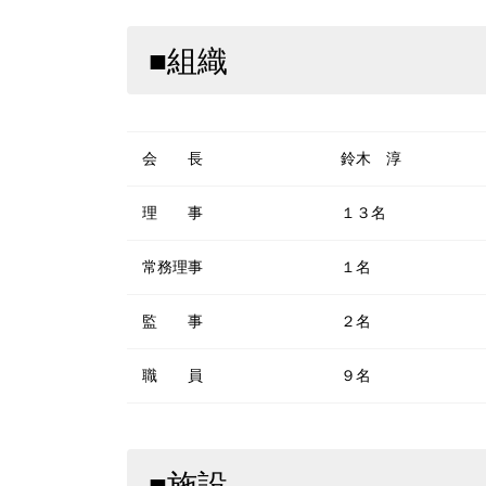
■組織
会 長
鈴木 淳
理 事
１３名
常務理事
１名
監 事
２名
職 員
９名
■施設