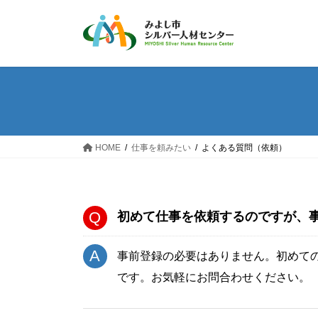
コ
ナ
ン
ビ
テ
ゲ
ン
ー
ツ
シ
へ
ョ
ス
ン
キ
に
ッ
移
HOME
仕事を頼みたい
よくある質問（依頼）
プ
動
初めて仕事を依頼するのですが、
事前登録の必要はありません。初めての
です。お気軽にお問合わせください。