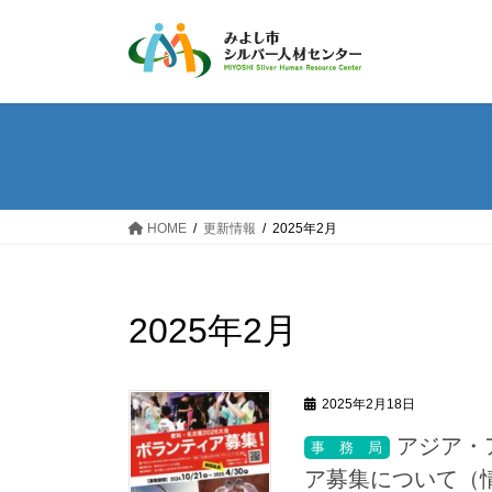
コ
ナ
ン
ビ
テ
ゲ
ン
ー
ツ
シ
へ
ョ
ス
ン
キ
に
ッ
移
HOME
更新情報
2025年2月
プ
動
2025年2月
2025年2月18日
アジア・
ア募集について（