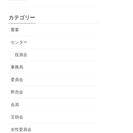
カテゴリー
重要
センター
役員会
事務局
委員会
即売会
会員
互助会
女性委員会