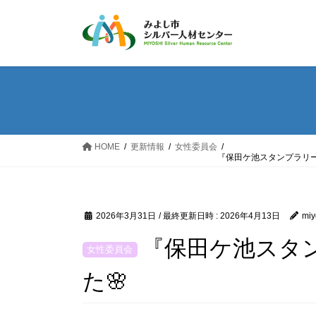
コ
ナ
ン
ビ
テ
ゲ
ン
ー
ツ
シ
へ
ョ
ス
ン
キ
に
ッ
移
HOME
更新情報
女性委員会
『保田ケ池スタンプラリー
プ
動
2026年3月31日
/ 最終更新日時 :
2026年4月13日
miy
『保田ケ池スタ
た🌸