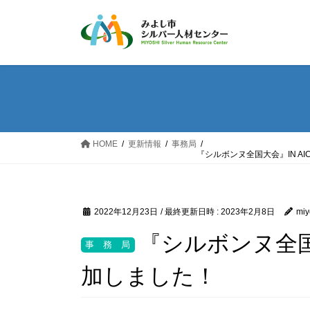
コ
ナ
ン
ビ
テ
ゲ
ン
ー
ツ
シ
へ
ョ
ス
ン
キ
に
ッ
移
HOME
更新情報
事務局
『シルボンヌ全国大会』IN AIC
プ
動
2022年12月23日
/ 最終更新日時 :
2023年2月8日
miy
『シルボンヌ全国大会
加しました！