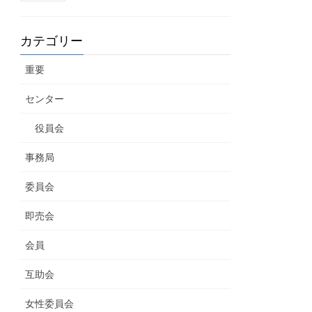
カテゴリー
重要
センター
役員会
事務局
委員会
即売会
会員
互助会
女性委員会