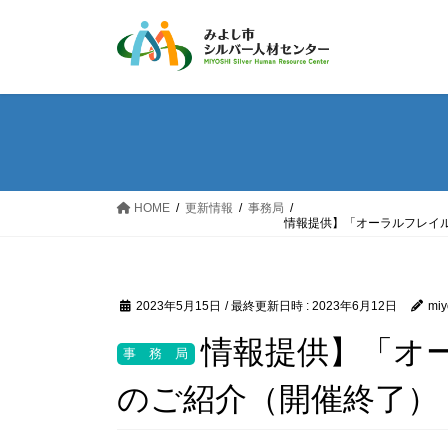
コ
ナ
ン
ビ
テ
ゲ
ン
ー
ツ
シ
へ
ョ
ス
ン
キ
に
ッ
移
HOME
更新情報
事務局
情報提供】「オーラルフレイ
プ
動
2023年5月15日
/ 最終更新日時 :
2023年6月12日
miy
情報提供】「オ
のご紹介（開催終了）