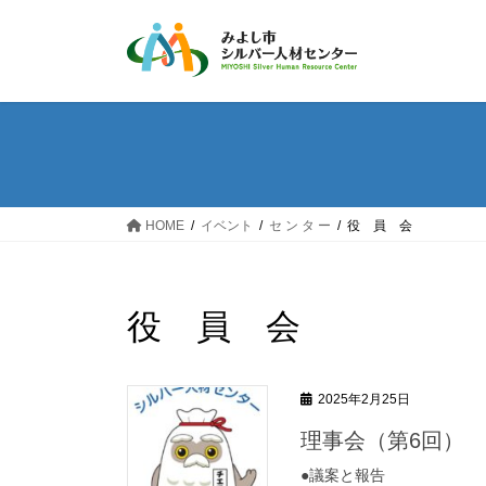
コ
ナ
ン
ビ
テ
ゲ
ン
ー
ツ
シ
へ
ョ
ス
ン
キ
に
ッ
移
HOME
イベント
セ ン タ ー
役 員 会
プ
動
役 員 会
2025年2月25日
理事会（第6回）
●議案と報告