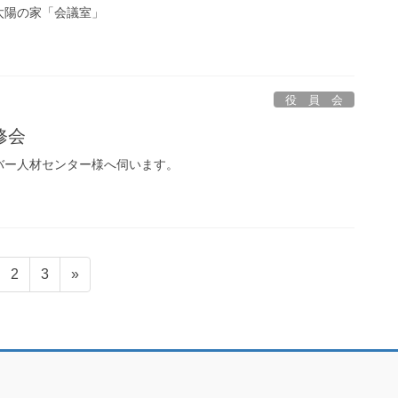
太陽の家「会議室」
役 員 会
修会
バー人材センター様へ伺います。
固
固
2
3
»
定
定
ペ
ペ
ー
ー
ジ
ジ