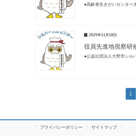
●高齢者生きがいセンター
2025年11月18日
役員先進地視察研
●公益社団法人大野市シル
投
固
1
稿
定
ペ
ナ
ー
ビ
ジ
プライバシーポリシー
サイトマップ
ゲ