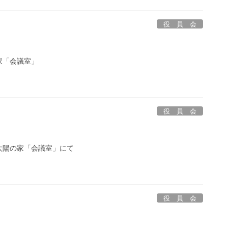
役 員 会
家「会議室」
役 員 会
太陽の家「会議室」にて
役 員 会