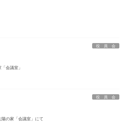
役 員 会
家「会議室」
役 員 会
太陽の家「会議室」にて