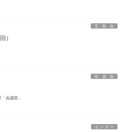
互 助 会
1回）
役 員 会
家「会議室」
セ ン タ ー