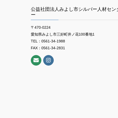
ー
公益社団法人みよし市シルバー人材セン
シ
ー
ョ
〒470-0224
ン
愛知県みよし市三好町井ノ花100番地1
TEL：0561-34-1988
FAX：0561-34-2831