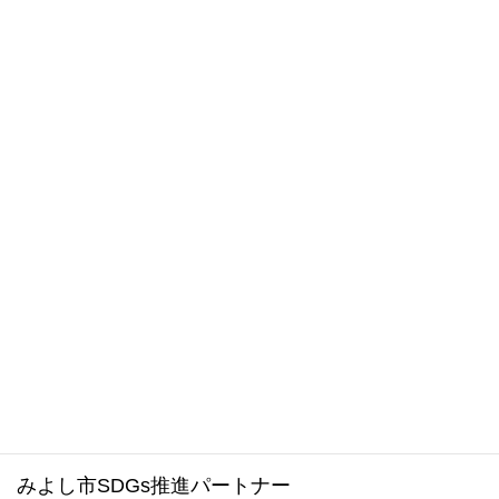
LINE
会 員
カテゴリー
お気軽にお問い合わせください。
0561-34-1988
受付時間 8:30～17:15 [ 土日祝および年末年始は除く ]
メールでのお問い合わせはこちら
みよし市ホームページ
みよし市SDGs推進パートナー