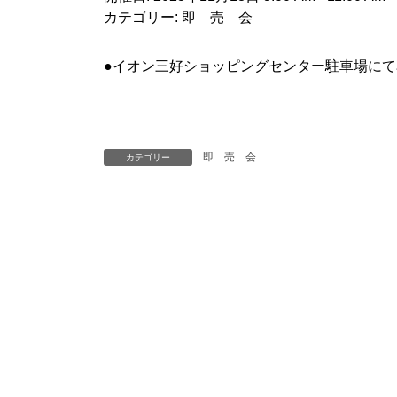
カテゴリー:
即 売 会
●イオン三好ショッピングセンター駐車場に
即 売 会
カテゴリー