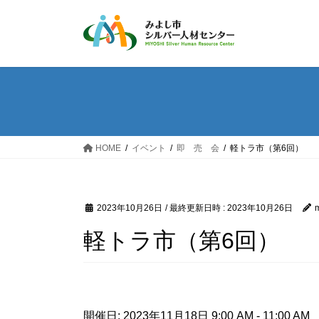
コ
ナ
ン
ビ
テ
ゲ
ン
ー
ツ
シ
へ
ョ
ス
ン
キ
に
ッ
移
HOME
イベント
即 売 会
軽トラ市（第6回）
プ
動
2023年10月26日
/ 最終更新日時 :
2023年10月26日
m
軽トラ市（第6回）
開催日: 2023年11月18日 9:00 AM - 11:00 AM