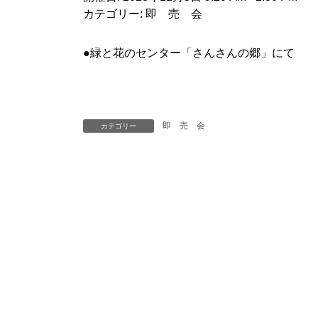
カテゴリー:
即 売 会
●緑と花のセンター「さんさんの郷」にて
即 売 会
カテゴリー