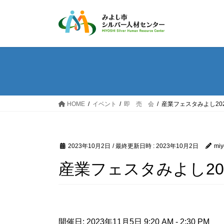
コ
ナ
ン
ビ
テ
ゲ
ン
ー
ツ
シ
へ
ョ
ス
ン
キ
に
ッ
移
HOME
イベント
即 売 会
産業フェスタみよし20
プ
動
2023年10月2日
/ 最終更新日時 :
2023年10月2日
miy
産業フェスタみよし20
開催日: 2023年11月5日 9:20 AM - 2:30 PM