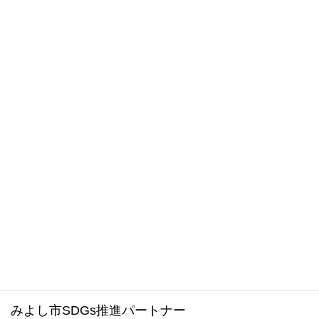
LINE
事 務 局
カテゴリー
お気軽にお問い合わせください。
0561-34-1988
受付時間 8:30～17:15 [ 土日祝および年末年始は除く ]
メールでのお問い合わせはこちら
みよし市ホームページ
みよし市SDGs推進パートナー