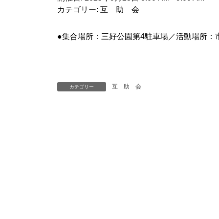
カテゴリー:
互 助 会
●集合場所：三好公園第4駐車場／活動場所：
互 助 会
カテゴリー