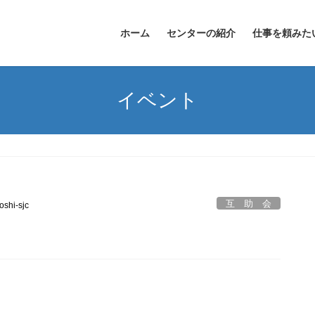
ホーム
センターの紹介
仕事を頼みた
イベント
互 助 会
oshi-sjc