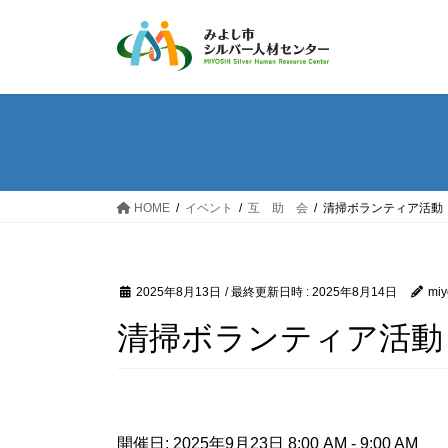
コ
ナ
ン
ビ
テ
ゲ
ン
ー
ツ
シ
へ
ョ
ス
ン
キ
に
ッ
移
HOME
イベント
互 助 会
清掃ボランティア活動
プ
動
2025年8月13日
/ 最終更新日時 :
2025年8月14日
miy
清掃ボランティア活動
開催日: 2025年9月23日 8:00 AM - 9:00 AM