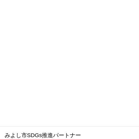
LINE
女性委員会
カテゴリー
お気軽にお問い合わせください。
0561-34-1988
受付時間 8:30～17:15 [ 土日祝および年末年始は除く ]
メールでのお問い合わせはこちら
みよし市ホームページ
みよし市SDGs推進パートナー