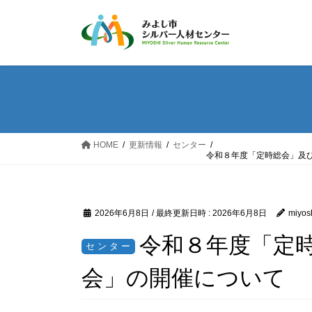
コ
ナ
ン
ビ
テ
ゲ
ン
ー
ツ
シ
へ
ョ
ス
ン
キ
に
ッ
移
HOME
更新情報
センター
令和８年度「定時総会」及
プ
動
2026年6月8日
/ 最終更新日時 :
2026年6月8日
miyosh
令和８年度「定
会」の開催について