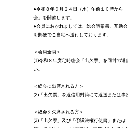
●令和８年６月２４日（水）午前１０時から「
会」を開催します。
●会員におかれましては、総会議案書、互助
を郵便でご自宅へ送付しております。
＜会員全員＞
(1)令和８年度定時総会「出欠票」を同封の
い。
＜総会に出席される方＞
(2)「出欠票」を返信用封筒にて返送または
＜総会を欠席される方＞
(3)「出欠票」及び「①議決権行使書」また