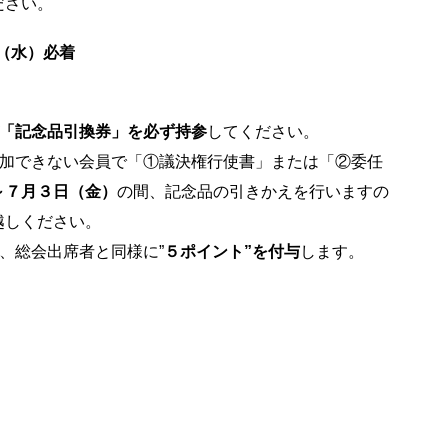
ださい。
（水）必着
「記念品引換券」を必ず持参
してください。
参加できない会員で「①議決権行使書」または「②委任
～７月３日（金）
の間、記念品の引きかえを行いますの
越しください。
、総会出席者と同様に”
５ポイント”を付与
します。