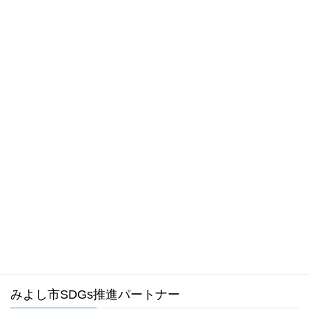
2026年5月19日
センター
会員
お知らせ
「空調服等購入費助成」についてのお知らせ
お気軽にお問い合わせください。
0561-34-1988
受付時間 8:30～17:15 [ 土日祝および年末年始は除く ]
メールでのお問い合わせはこちら
みよし市ホームページ
みよし市SDGs推進パートナー