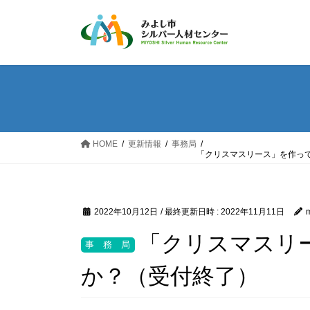
コ
ナ
ン
ビ
テ
ゲ
ン
ー
ツ
シ
へ
ョ
ス
ン
キ
に
ッ
移
HOME
更新情報
事務局
「クリスマスリース」を作っ
プ
動
2022年10月12日
/ 最終更新日時 :
2022年11月11日
m
「クリスマスリ
か？（受付終了）